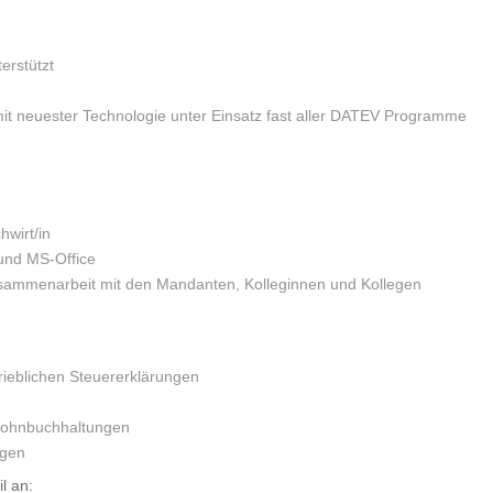
erstützt
it neuester Technologie unter Einsatz fast aller DATEV Programme
wirt/in
nd MS-Office
sammenarbeit mit den Mandanten, Kolleginnen und Kollegen
rieblichen Steuererklärungen
Lohnbuchhaltungen
agen
l an: