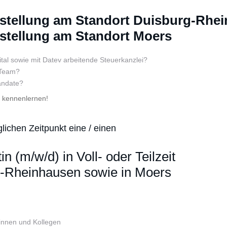
tanstellung am Standort Duisburg-Rhe
anstellung am Standort Moers
tal sowie mit Datev arbeitende Steuerkanzlei?
 Team?
andate?
s kennenlernen!
ichen Zeitpunkt eine / einen
n (m/w/d) in Voll- oder Teilzeit
rg-Rheinhausen sowie in Moers
ginnen und Kollegen