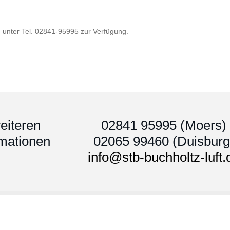
n unter Tel. 02841-95995 zur Verfügung.
eiteren
02841 95995 (Moers)
rmationen
02065 99460 (Duisburg
info@stb-buchholtz-luft.
Über uns
|
Leistungen
|
Kontakt
|
Impressum
|
Datenschutz
|
St