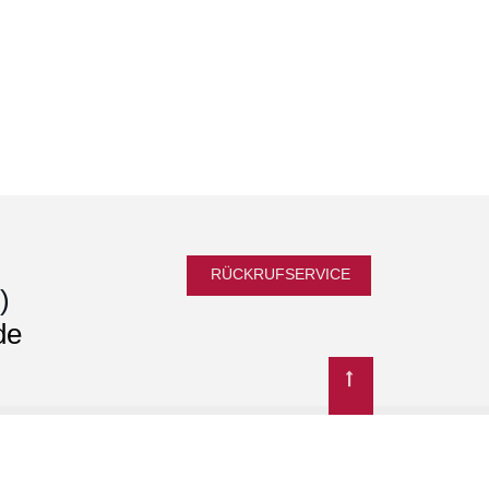
RÜCKRUFSERVICE
)
de
andorte
© 2026 Buchholtz & Luft